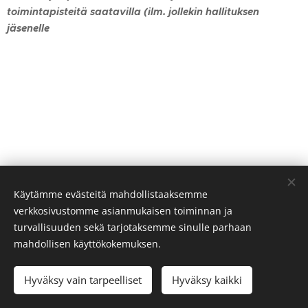
toimintapisteitä saatavilla (ilm. jollekin hallituksen
jäsenelle
Käytämme evästeitä mahdollistaaksemme
verkkosivustomme asianmukaisen toiminnan ja
turvallisuuden sekä tarjotaksemme sinulle parhaan
mahdollisen käyttökokemuksen.
Hyväksy vain tarpeelliset
Hyväksy kaikki
Evästeet